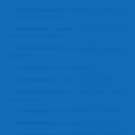
【太原市梗阳实业集团有限公司（山西清徐）】
40公斤试验焦炉（底
装）、焦炭反应性及反应后强度测定仪
【山西美锦能源集团公司（山西清徐）】
40公斤试验焦炉（侧装）、全
自动焦炭反应性及反应后强度测定仪
【山西洪洞远中焦化有限公司】
全自动焦炭反应性及反应后强度测定仪、
胶质层指数测定仪
【213地质队实验室】
焦炭反应性及反应后强度测定仪
【山西中阳钢铁有限公司】
全自动焦炭反应性及反应后强度测定仪
【河津市太兴煤焦化工有限公司】
40公斤试验焦炉（底装）、焦炭反应
性及反应后强度测定仪
【山西曙光煤焦集团有限公司】
全自动焦炭反应性及反应后强度测定仪
【晋城福盛钢铁有限公司】
全自动焦炭反应性及反应后强度测定仪