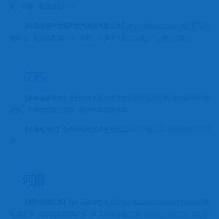
机，烘箱、箱式高温炉等
【呼和浩特中燃城市燃气发展有限公司】
微机胶质层测定仪、奥亚膨胀度
测定仪、粘结指数测定仪、烘箱、马弗炉（箱式高温炉）、微机定硫仪
江苏
【南京钢铁公司】
全自动焦炭反应性及反应后强度测定仪、微机胶质层测
定仪、奥亚膨胀度测定仪、粘结指数测定仪等
【无锡焦化厂】
全自动焦炭反应性及反应后强度测定仪、微机胶质层测定
仪
河南
【安阳钢铁公司】
铁矿石综合性能测定仪、全自动焦炭反应性及反应后强
度测定仪、微机胶质层测定仪、奥亚膨胀度测定仪、粘结指数测定仪、球团矿