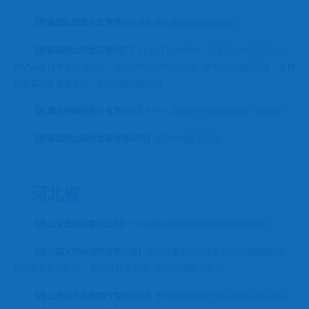
【新疆国际煤焦化有限责任公司】
微机胶质层指数测定仪
【伊梨钢铁公司金志焦化厂】
40公斤试验焦炉 、铁矿综合性能测定仪、
铁矿高温荷重还原测定仪、微机胶质层指数测定仪、焦炭机械强度转鼓、全自
动奥亚膨胀度测定仪、粘结指数测定仪等
【新疆金特钢铁股份有限公司】
SFZCJXS&筛分组成机械筛（鼓前筛）
【新疆恒利达科技发展有限公司】
型粘结指数测定仪
河北省
【唐山宝泰钢铁集团公司】
全自动焦炭反应性及反应后强度测定仪
【唐山国义特种钢铁有限公司】
全自动焦炭反应性及反应后强度测定仪、
微机胶质层测定仪、 粘结指数测定仪、胶质层指数测定仪。
【唐山市荣义炼焦制气有限公司】
全自动焦炭反应性及反应后强度测定