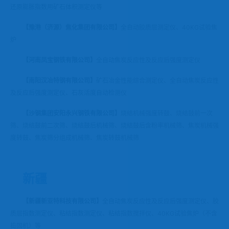
还原膨胀指数用矿石体积测定仪等
【豫港（济源）焦化集团有限公司】
全自动胶质层测定仪、40KG试验焦
炉
【河南凤宝钢铁有限公司】
全自动焦炭反应性及反应后强度测定仪
【南阳汉冶特钢有限公司】
矿石冶金性能综合测定仪、全自动焦炭反应性
及反应后强度测定仪、石灰活度自动检测仪
【沙钢集团安阳永兴钢铁有限公司】
烧结机械强度转鼓、烧结鼓前一次
筛、烧结鼓前二次筛、烧结鼓后机械筛、烧结鼓后含粉率机械筛、焦炭机械强
度转鼓、焦炭筛分组成机械筛、焦炭转鼓机械筛
新疆
【新疆新亚特科技有限公司】
全自动焦炭反应性及反应后强度测定仪、胶
质层指数测定仪、粘结指数测定仪、粘结指数搅拌仪、40KG试验焦炉（不含
捣固机）等