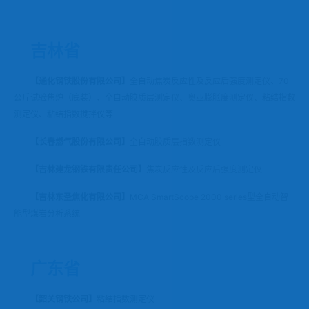
吉林省
【通化钢铁股份有限公司】
全自动焦炭反应性及反应后强度测定仪、70
公斤试验焦炉（底装）、全自动胶质层测定仪、奥亚膨胀度测定仪、粘结指数
测定仪、粘结指数搅拌仪等
【长春燃气股份有限公司】
全自动胶质层指数测定仪
【吉林建龙钢铁有限责任公司】
焦炭反应性及反应后强度测定仪
【吉林东圣焦化有限公司】
MCA SmartScope 2000 series型全自动智
能型煤岩分析系统
广东省
【韶关钢铁公司】
粘结指数测定仪