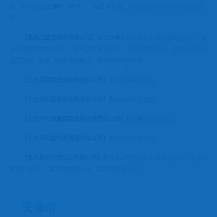
仪、40公斤试验焦炉（底装）、全自动胶质层指数测定仪、粘结指数测定仪
等
【黑龙江建龙钢铁有限公司】
全自动焦炭反应性及反应后强度测定仪、全
自动胶质层指数测定仪、奥阿膨胀度测定仪、粘结指数测定仪、焦炭机械强度
测定转鼓、焦炭筛分组成机械筛、焦炭转鼓机械筛等
【七台河荣邦洗煤有限责任公司】
胶质层指数测定仪
【七台河万昌焦化有限责任公司】
胶质层指数测定仪
【七台河市隆鹏煤炭发展有限责任公司】
胶质层指数测定仪
【七台河市盛世达洗湈有限公司】
胶质层指数测定仪
【佳木斯东兴煤化工有限公司】
焦炭反应性及反应后强度测定仪、全自动
胶质层测定仪、粘结指数测定仪、粘结指数搅拌仪
天津市