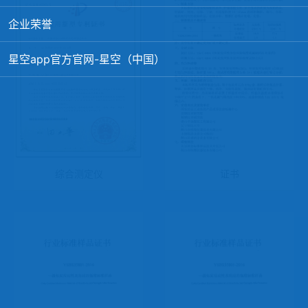
矿石、焦炭物理检测及制样设备
企业荣誉
工业分析、测硫仪等
星空app官方官网-星空（中国）
综合测定仪
证书