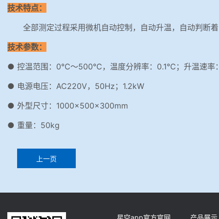
技术特点：
全部测定过程采用微机自动控制，自动升温，自动判断着
技术参数：
● 控温范围：0℃～500℃，温度分辨率：0.1℃；升温速率： 
● 电源电压：AC220V，50Hz；1.2kW
● 外型尺寸：1000×500×300mm
● 重量：50kg
上一页
星空app官方官网
产品展示