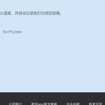
火温度，并自动记录和打印测定结果。
5±1℃/min
公司简介
星空app官方官网
企业业绩
技术交流