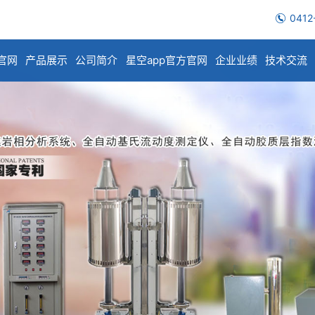
0412
官网
产品展示
公司简介
星空app官方官网
企业业绩
技术交流