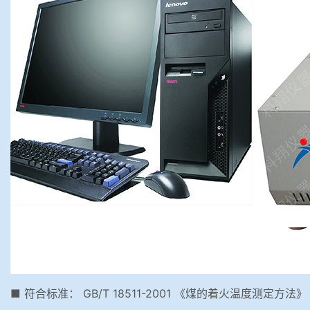
■ 符合标准： GB/T 18511-2001 《煤的着火温度测定方法》