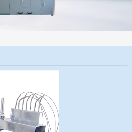
程机械化操作，没有人为误差，焦球形状与人工制焦球法一致或优于人工