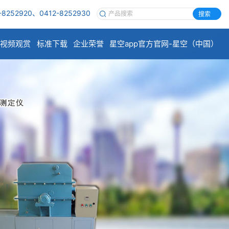
-8252920、0412-8252930
搜索
视频观赏
标准下载
企业荣誉
星空app官方官网-星空（中国）