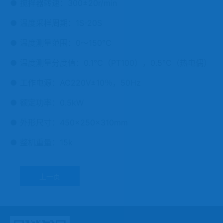
● 搅拌器转速：300±20r/min
● 温度采样周期：1S-20S
● 温度测量范围：0～150℃
● 温度测量分度值：0.1℃（PT100），0.5℃（热电偶）
● 工作电源：AC220V±10％，50Hz
● 额定功率：0.5kW
● 外形尺寸：450×250×310mm
● 整机重量：15k
上一页