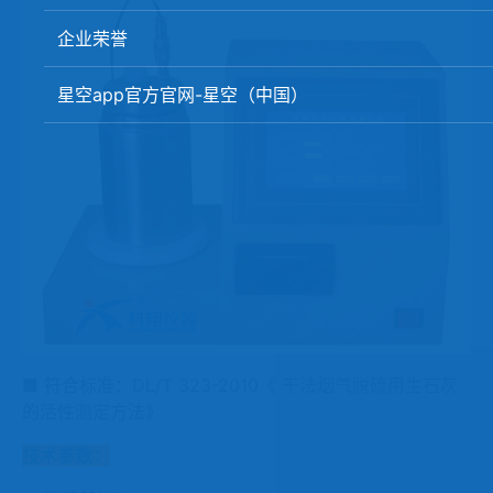
矿石、焦炭物理检测及制样设备
企业荣誉
工业分析、测硫仪等
星空app官方官网-星空（中国）
■ 符合标准：DL/T 323-2010《 干法烟气脱硫用生石灰
的活性测定方法》
技术参数：