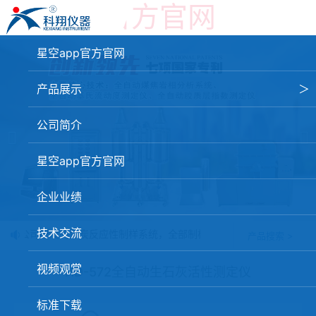
星空app官方官网
星空app官方官网
产品展示
＞
星空app官方官网-星空（中国）
公司简介
焦化行业检测及优化配煤设备
星空app官方官网
球团矿/烧结矿/块矿高温冶金性能检测系统
企业业绩
烧结/球团优化配矿研究设备
技术交流
：我公司研发的焦炭反应性制样系统，全部制样过程机械化操作，没有人
产品搜索 >
高炉配吹煤检测设备
视频观赏
冶金渣、保护渣等高温物性检测设备
HD-572全自动生石灰活性测定仪
冶金石灰活性度测定仪
标准下载