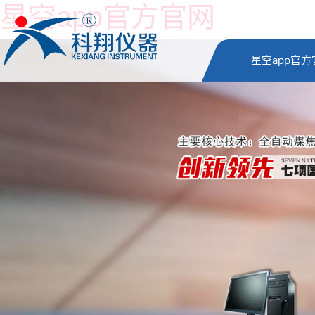
星空app官方官网
星空app官方