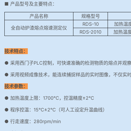
■ 产品型号及主要特点：
产品名称
规格型号
RDS-10
加热温度上
全自动炉渣熔点熔速测定仪
RDS-2010
加热温度
技术特点：
● 采用西门子PLC控制，可快速准确的检测物质的熔点并观
● 采用视频成像技术，能连续捕捉样品的实时图像，不仅实
技术参数：
● 加热温度上限：1700℃，控温精度±2℃
● 程序控温：15℃±2℃（可人工设定升温曲线）
● 行走速度：280rpm/min