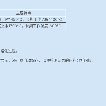
主要特点
限1450℃，长期工作温度1400℃
上限1700℃，长期工作温度1600℃
察熔化过程。
时显示，还可以自动保存，以便检测结果的后期分析回放。