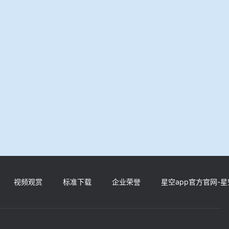
视频观赏
标准下载
企业荣誉
星空app官方官网-