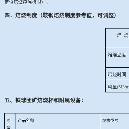
定位焙烧控温极限）。
四．焙烧制度（鞍钢焙烧制度参考值，可调整）
焙
烧
焙烧温度
焙烧时间
风量
(M3/m
五、铁球团矿焙烧杯和附属设备：
序
产品名称
规格型号
号