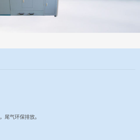
机械化操作，没有人为误差，焦球形状与人工制焦球法一致或优于人工制
，尾气环保排放。