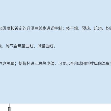
焙烧温度按设定的升温曲线步进式控制；按干燥、预热、焙烧、均
线、尾气含氧量曲线、风量曲线；
尾气含氧量；焙烧杯设四段热电偶，可显示全部球团料柱纵向温度