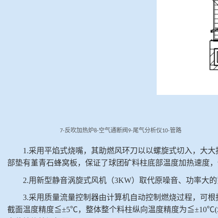
反吹加热炉
空气通断阀
尾气分析仪
管路
7-
8-
9-
10-
1.采用平焰式烧嘴，其助燃风环刀以以螺旋式切入，大
部垫有堇青石蜂窝板，保证了球团矿料柱底部温度加热速度，
2.用新型静音涡旋式风机（3KW）取代原噪音、功率大
3.采用质量流量控制器由计算机自动控制燃烧过程，可
截面温度精度≦±5℃，整体整个料柱纵向温度精度为≦±10