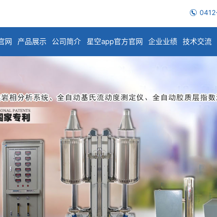
0412
官网
产品展示
公司简介
星空app官方官网
企业业绩
技术交流