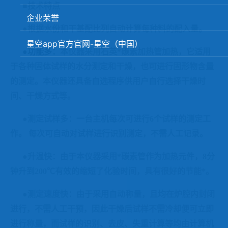
■技术特点
矿石、焦炭物理检测及制样设备
企业荣誉
工业分析、测硫仪等
●根据水份和干基配比列自动计算每种料的配入量。
星空app官方官网-星空（中国）
●功能多：
本仪器采用石英*碳素加热管加热，它适用
于各种固体试样的水分测定和干燥，也可进行固形物含量
的测定。本仪器还具备自选程序供用户自行选择干燥时
间、干燥方式等。
●测定试样多：一台主机每次可进行
6
个试样的测定工
作。
每次可自动对试样进行识别测定，不需人工记录。
●升温快：由于本仪器采用*碳素管作为加热元件，
8
分
钟升到
2
00
℃有效的缩短了化验时间，具有很好的节能*。
●测定速度快：由于采用自动称量，且均在炉腔内封闭
进行，不需人工干预，因此干燥后试样不需冷却便可立即
进行称量，而试样的识别、去皮、失重计算等均由计算机