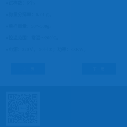
●试样数：6个。
●称量分辩率：0. 01ｇ。
●单样重量：50～500g。
●控温范围：常温～200℃。
●电源：220Ｖ， 50Ｈｚ；功率：≤3KW。
上一页
下一页