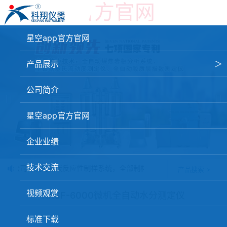
星空app官方官网
星空app官方官网
产品展示
＞
星空app官方官网-星空（中国）
公司简介
焦化行业检测及优化配煤设备
星空app官方官网
球团矿/烧结矿/块矿高温冶金性能检测系统
企业业绩
烧结/球团优化配矿研究设备
技术交流
：我公司研发的焦炭反应性制样系统，全部制样过程机械化操作，没有人
产品搜索 >
高炉配吹煤检测设备
视频观赏
冶金渣、保护渣等高温物性检测设备
KXSF-6000微机全自动水分测定仪
冶金石灰活性度测定仪
标准下载