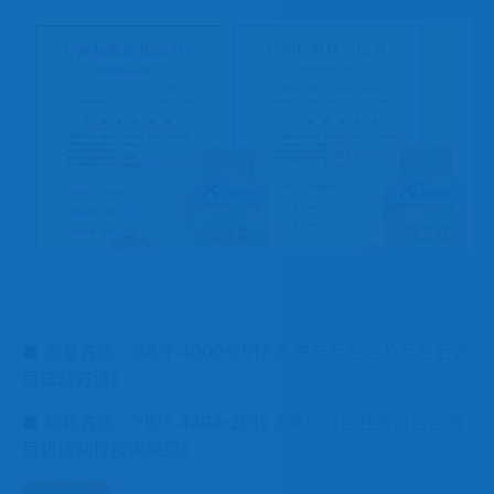
■ 测量方法：GB/T 4000-2017《 焦炭反应性及反应后强
度试验方法》
■ 制样方法：YB/T 4494-2015《焦炭反应性及反应后强
度机械制样技术规范》
产品介绍：