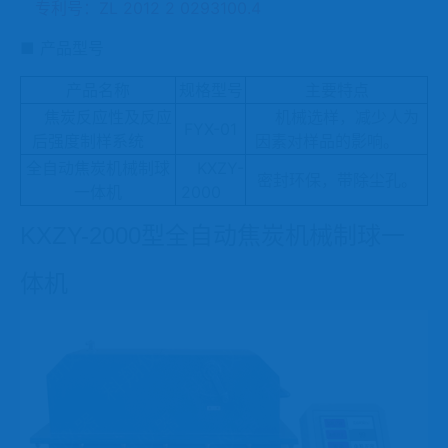
专利号：ZL 2012 2 0293100.4
■ 产品型号
产品名称
规格型号
主要特点
焦炭反应性及反应
机械选样，减少人为
FYX-01
后强度制样系统
因素对样品的影响。
全自动焦炭机械制球
KXZY-
密封环保，带除尘孔。
一体机
2000
KXZY-2000型全自动焦炭机械制球一
体机