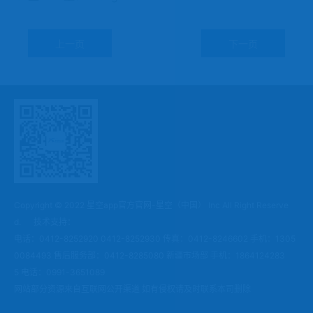
上一页
下一页
Copyright © 2022 星空app官方官网-星空（中国） Inc All Right Reserve
d. 技术支持：
电话：0412-8252920 0412-8252930 传真：0412-8246602 手机：1305
0084493 售后服务部：0412-8285080 新疆市场部 手机：1864124283
5 电话：0991-3651089
网站部分资源来自互联网公开渠道 如有侵权请及时联系本司删除