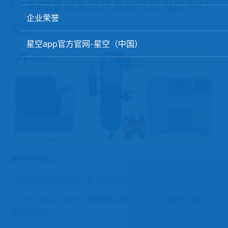
FYX-01焦炭反应性及反应后强度制样
矿石、焦炭物理检测及制样设备
企业荣誉
系统
工业分析、测硫仪等
星空app官方官网-星空（中国）
■ 符合标准：
GB/T4000-2017《焦炭反应性及反应后强度试验方法》
YB/T 4494-2015《焦炭反应性及反应后强度机械制样
技术规范》