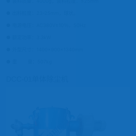
● 装料质量：4000g；装料粒度：≤25mm
● 出料粒度：23-25mm，球状。
● 电源电压：AC380V±10％，50Hz
● 额定功率：3.3kW
● 外型尺寸：1400×900×1340mm
● 重 量：507kg
DCC-01单体除尘机