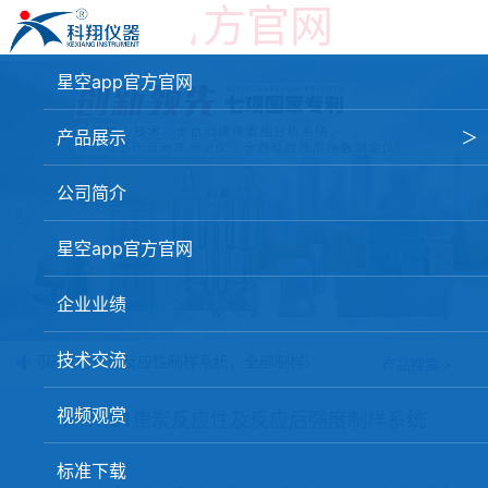
星空app官方官网
星空app官方官网
产品展示
＞
星空app官方官网-星空（中国）
公司简介
焦化行业检测及优化配煤设备
星空app官方官网
球团矿/烧结矿/块矿高温冶金性能检测系统
企业业绩
烧结/球团优化配矿研究设备
技术交流
我公司研发的焦炭反应性制样系统，全部制样过程机械化操作，没有人为
产品搜索 >
高炉配吹煤检测设备
视频观赏
冶金渣、保护渣等高温物性检测设备
FYX-01焦炭反应性及反应后强度制样系统
冶金石灰活性度测定仪
标准下载