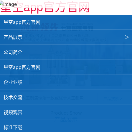
星空app官方官网
星空app官方官网
产品展示
＞
星空app官方官网-星空（中国）
公司简介
焦化行业检测及优化配煤设备
星空app官方官网
球团矿/烧结矿/块矿高温冶金性能检测系统
企业业绩
烧结/球团优化配矿研究设备
技术交流
，焦球形状与人工制焦球法一致或优于人工制焦球。
产品搜索 >
高炉配吹煤检测设备
视频观赏
冶金渣、保护渣等高温物性检测设备
Product Show
产品展示
冶金石灰活性度测定仪
标准下载