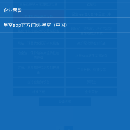
矿石、焦炭物理检测及制样设备
直接还原铁用球团检测设备
铁精粉
企业荣誉
星空app官方官网-星空（中
工业分析、测硫仪等
生球检验及焙烧设备
国）
星空app官方官网-星空（中国）
球团矿、烧结矿、块矿高温冶
焦化行业检测及优化配煤设备
金性能检测系统
烧结、球团优化配矿研究设备
高炉配吹煤检测设备
冶金渣、保护渣等高温物性检
冶金石灰活性度测定仪
测设备
矿石、焦炭物理检测及制样设
工业分析、测硫仪等
备
氢冶金检测设备
膨润土
标准下载
企业荣誉
设备视频